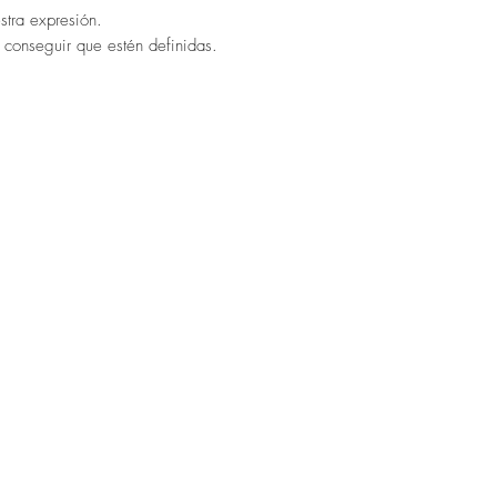
estra expresión.
a
conseguir
que estén definidas.
AÑAS INFINITAS