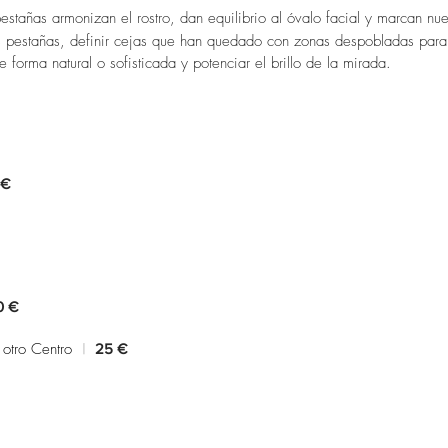
pestañas armonizan el rostro, dan equilibrio al óvalo facial y marcan nu
as pestañas, definir cejas que han quedado con zonas despobladas par
 forma natural o sofisticada y potenciar el brillo de la mirada.
PEST
 €
0 €
 otro Centro
|
25 €