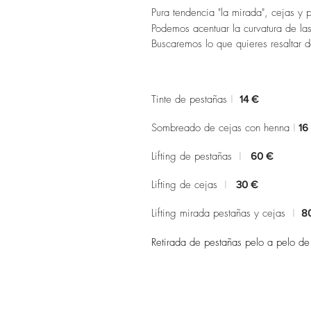
Pura tendencia "la mirada", cejas y 
Podemos acentuar la curvatura de l
Buscaremos lo que quieres resaltar de
Tinte de pestañas
|
14 €
Sombreado de cejas con henna
|
16
Lifting de pestañas
|
60 €
Lifting de cejas
|
3
0 €
Lifting mirada pestañas y cejas
|
8
Retirada de pestañas pelo a pelo de